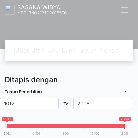
SASANA WIDYA
NPP. 3402121D2015576
Ditapis dengan
Tahun Penerbitan
To
1 012
2 996
1 012
1 508
2 004
2 500
2 996