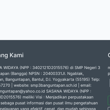
ang Kami
 WIDAYA (NPP : 3402121D2015576) di SMP Negeri 3
m
apan (Bangga) NPSN : 20400331Jl. Ngablak,
p
n, Banguntapan, Bantul, D.I. Yogyakarta (55195) Telp:
7270 | website: smp3banguntapan.sch.id | email:
nguntapan@yahoo.co.id SASANA WIDAYA (NPP :
D2015576) meiliki Visi : Menjadikan perpustakaan
 sebaga pusat informasi dan pusat ilmu pengetahuan
pelayanan yang efektif, cepat, dan mudah sehingga