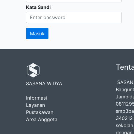
Kata Sandi
Tent
SASANA
SASANA WIDYA
Bangunt
Jambida
Informasi
0811295
Layanan
smp3ba
Pustakawan
3402121
Area Anggota
sekolah
dengan 