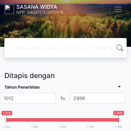
SASANA WIDYA
NPP. 3402121D2015576
Ditapis dengan
Tahun Penerbitan
To
1 012
2 996
1 012
1 508
2 004
2 500
2 996