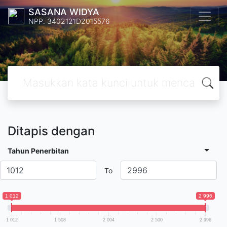
SASANA WIDYA
NPP. 3402121D2015576
Ditapis dengan
Tahun Penerbitan
To
1 012
2 996
1 012
1 508
2 004
2 500
2 996