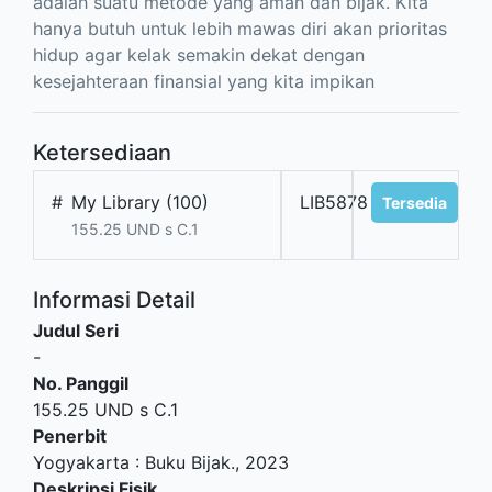
adalah suatu metode yang aman dan bijak. Kita
hanya butuh untuk lebih mawas diri akan prioritas
hidup agar kelak semakin dekat dengan
kesejahteraan finansial yang kita impikan
Ketersediaan
#
My Library (100)
LIB5878
Tersedia
155.25 UND s C.1
Informasi Detail
Judul Seri
-
No. Panggil
155.25 UND s C.1
Penerbit
Yogyakarta
:
Buku Bijak
.,
2023
Deskripsi Fisik