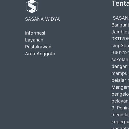
Tent
SASANA
SASANA WIDYA
Bangunt
Jambida
Informasi
0811295
Layanan
smp3ba
Pustakawan
3402121
Area Anggota
sekolah
dengan 
mampu m
belajar 
Mengemb
pengelo
pelayan
3. Peni
mengiku
keperpu
pengeta