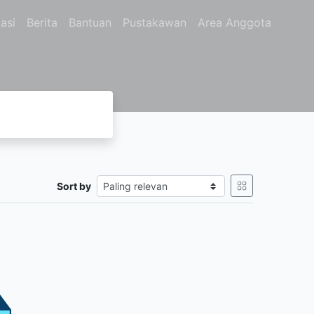
asi
Berita
Bantuan
Pustakawan
Area Anggota
Sort by