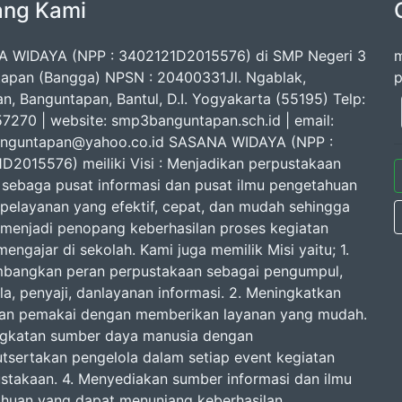
ang Kami
 WIDAYA (NPP : 3402121D2015576) di SMP Negeri 3
m
apan (Bangga) NPSN : 20400331Jl. Ngablak,
p
n, Banguntapan, Bantul, D.I. Yogyakarta (55195) Telp:
7270 | website: smp3banguntapan.sch.id | email:
nguntapan@yahoo.co.id SASANA WIDAYA (NPP :
D2015576) meiliki Visi : Menjadikan perpustakaan
 sebaga pusat informasi dan pusat ilmu pengetahuan
pelayanan yang efektif, cepat, dan mudah sehingga
enjadi penopang keberhasilan proses kegiatan
mengajar di sekolah. Kami juga memilik Misi yaitu; 1.
angkan peran perpustakaan sebagai pengumpul,
la, penyaji, danlayanan informasi. 2. Meningkatkan
an pemakai dengan memberikan layanan yang mudah.
ngkatan sumber daya manusia dengan
tsertakan pengelola dalam setiap event kegiatan
stakaan. 4. Menyediakan sumber informasi dan ilmu
huan yang dapat menunjang keberhasilan