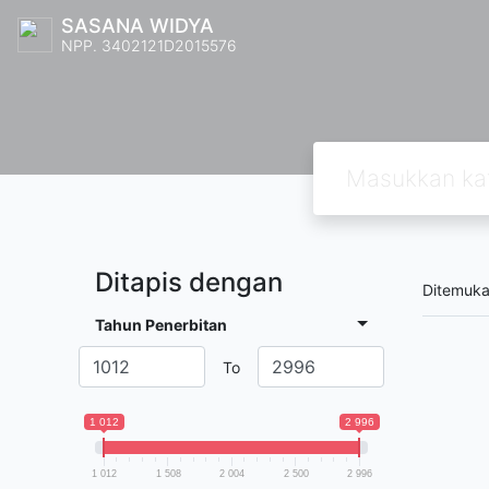
SASANA WIDYA
NPP. 3402121D2015576
Ditapis dengan
Ditemuk
Tahun Penerbitan
To
1 012
2 996
1 012
1 508
2 004
2 500
2 996