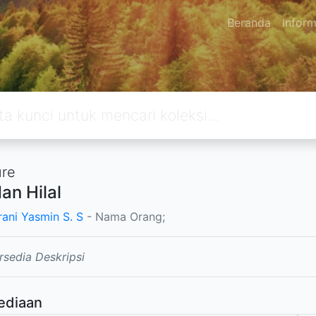
Beranda
Inform
ure
dan Hilal
rani Yasmin S. S
- Nama Orang;
rsedia Deskripsi
ediaan