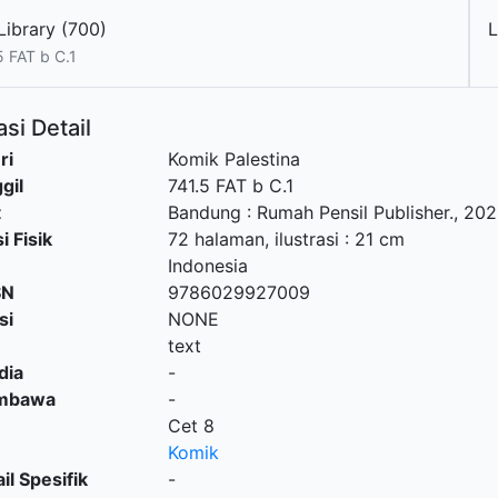
Library (700)
L
5 FAT b C.1
si Detail
ri
Komik Palestina
gil
741.5 FAT b C.1
t
Bandung
:
Rumah Pensil Publisher
.,
202
i Fisik
72 halaman, ilustrasi : 21 cm
Indonesia
SN
9786029927009
si
NONE
text
dia
-
embawa
-
Cet 8
Komik
il Spesifik
-