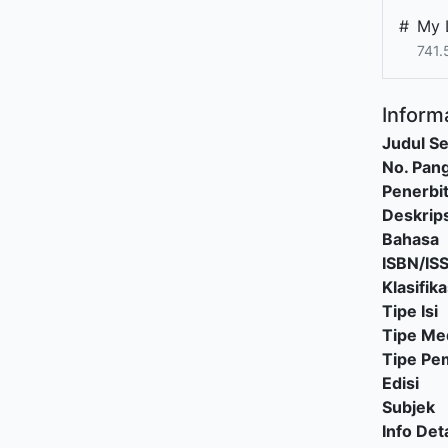
#
My 
741.
Informa
Judul Se
No. Pang
Penerbi
Deskrips
Bahasa
ISBN/IS
Klasifika
Tipe Isi
Tipe Me
Tipe P
Edisi
Subjek
Info Deta