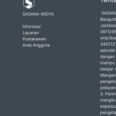
SASANA
SASANA WIDYA
Bangunt
Jambida
Informasi
0811295
Layanan
smp3ba
Pustakawan
3402121
Area Anggota
sekolah
dengan 
mampu m
belajar 
Mengemb
pengelo
pelayan
3. Peni
mengiku
keperpu
pengeta