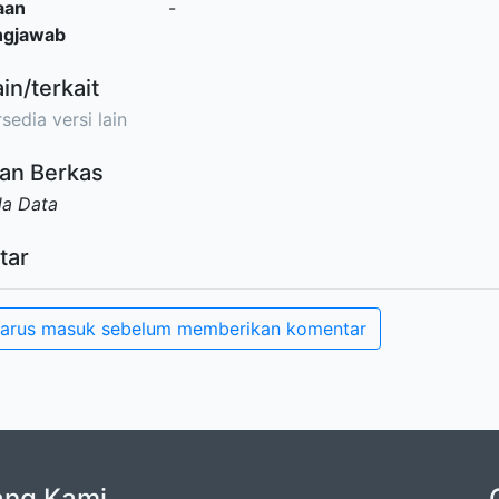
aan
-
ngjawab
ain/terkait
sedia versi lain
an Berkas
da Data
tar
arus masuk sebelum memberikan komentar
ang Kami