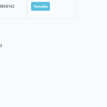
IB58142
Tersedia
3