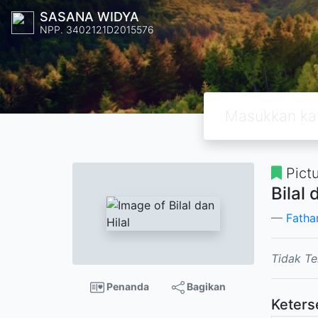
SASANA WIDYA
NPP. 3402121D2015576
Pict
Bilal 
Fatha
Tidak Te
Penanda
Bagikan
Keters