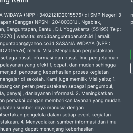
 WIDAYA (NPP : 3402121D2015576) di SMP Negeri 3
m
apan (Bangga) NPSN : 20400331Jl. Ngablak,
p
n, Banguntapan, Bantul, D.I. Yogyakarta (55195) Telp:
7270 | website: smp3banguntapan.sch.id | email:
nguntapan@yahoo.co.id SASANA WIDAYA (NPP :
D2015576) meiliki Visi : Menjadikan perpustakaan
 sebaga pusat informasi dan pusat ilmu pengetahuan
pelayanan yang efektif, cepat, dan mudah sehingga
enjadi penopang keberhasilan proses kegiatan
mengajar di sekolah. Kami juga memilik Misi yaitu; 1.
angkan peran perpustakaan sebagai pengumpul,
la, penyaji, danlayanan informasi. 2. Meningkatkan
an pemakai dengan memberikan layanan yang mudah.
ngkatan sumber daya manusia dengan
tsertakan pengelola dalam setiap event kegiatan
stakaan. 4. Menyediakan sumber informasi dan ilmu
huan yang dapat menunjang keberhasilan