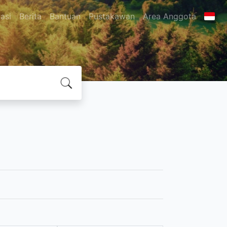
asi
Berita
Bantuan
Pustakawan
Area Anggota